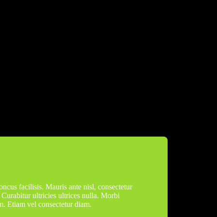
oncus facilisis. Mauris ante nisl, consectetur
. Curabitur ultricies ultrices nulla. Morbi
um. Etiam vel consectetur diam.