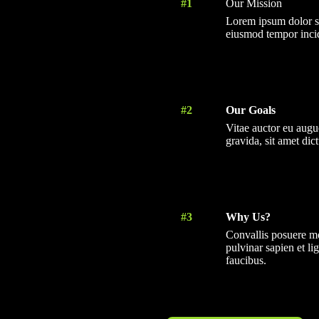
#1
Our Mission
Lorem ipsum dolor sit
eiusmod tempor incid
#2
Our Goals
Vitae auctor eu augue
gravida, sit amet dic
#3
Why Us?
Convallis posuere m
pulvinar sapien et l
faucibus.