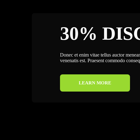
30% DI
Donec et enim vitae tellus auctor menean
venenatis est. Praesent commodo consequ
LEARN MORE