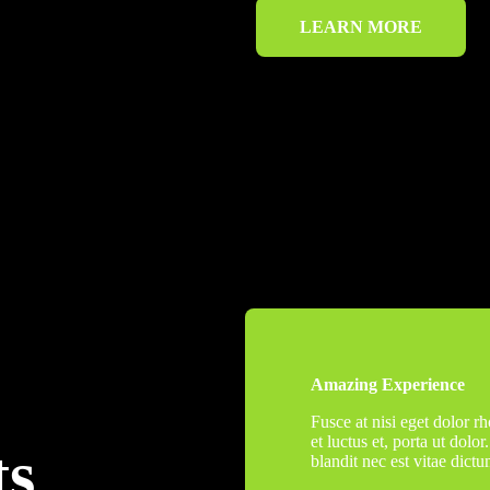
LEARN MORE
Amazing Experience
Fusce at nisi eget dolor rh
et luctus et, porta ut dolor
ts
blandit nec est vitae dict